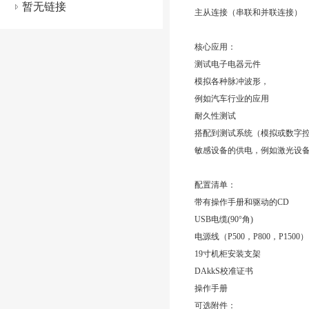
暂无链接
主从连接（串联和并联连接）
核心应用：
测试电子电器元件
模拟各种脉冲波形，
例如汽车行业的应用
耐久性测试
搭配到测试系统（模拟或数字
敏感设备的供电，例如激光设
配置清单：
带有操作手册和驱动的CD
USB电缆(90°角)
电源线（P500，P800，P1500）
19寸机柜安装支架
DAkkS校准证书
操作手册
可选附件：