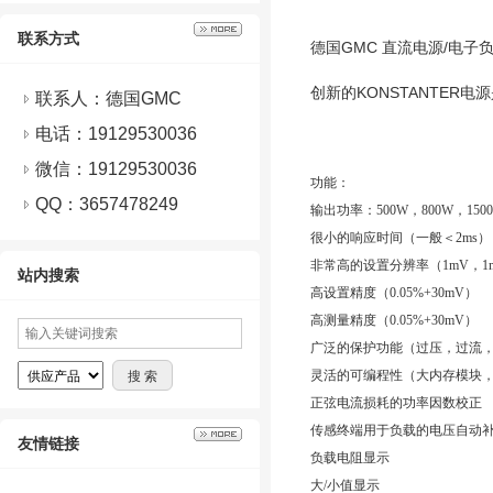
联系方式
德国GMC 直流电源/电子负载 
创新的KONSTANTER
联系人：德国GMC
电话：19129530036
微信：
19129530036
功能：
QQ：
3657478249
输出功率：500W，800W，1500
很小的响应时间（一般＜2ms）
非常高的设置分辨率（1mV，1m
站内搜索
高设置精度（0.05%+30mV）
高测量精度（0.05%+30mV）
广泛的保护功能（过压，过流
灵活的可编程性（大内存模块，
正弦电流损耗的功率因数校正
传感终端用于负载的电压自动
友情链接
负载电阻显示
大/小值显示